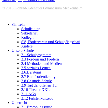
© 2015 Konrad-Adenauer Gymnasium Meckenheim
Startseite
Schulleitung
Sekretariat
Kollegium
SV, Förderverein und Schulpflegschaft
Andere
Unsere Schule
2.1 Schulprogramm
2.3 Fördern und Fordern
2.4 Methoden und Medien
2.5 soziales Lernen
2.6.Beratung
2.7 Berufsorientierung
2.8 Gesunde Schule
2.9 Tag der offenen Tür
2.10 Theater XXL
2.11 AGs
2.12 Fahrtenkonzept
Unterricht
3.1 Erprobungsstufe